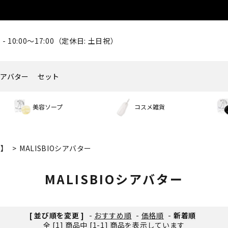
- 10:00～17:00（定休日: 土日祝）
シアバター
セット
美容ソープ
コスメ雑貨
メ】
>
MALISBIOシアバター
MALISBIOシアバター
[ 並び順を変更 ]
-
おすすめ順
-
価格順
-
新着順
全 [1] 商品中 [1-1] 商品を表示しています