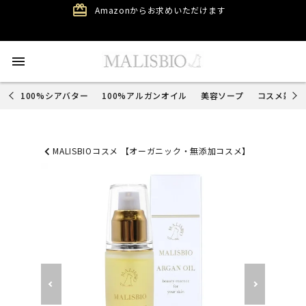
card_giftcard
Amazonからお求めいただけます
menu
100%シアバター
100%アルガンオイル
美容ソープ
コスメ雑貨
MALISBIOコスメ 【オーガニック・無添加コスメ】